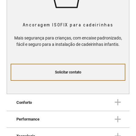
Ancoragem ISOFIX para cadeirinhas
Mais segurança para crianças, com encaixe padronizado,
fácil e seguro para a instalação de cadeirinhas infantis.
Solicitar contato
Conforto
Performance
CONFORTO
Onde design e conforto se